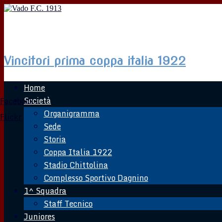
Vado F.C. 1913
Vincitori prima coppa italia 1922
Home
Società
Facebook
Organigramma
Flickr
Sede
Storia
Coppa Italia 1922
Stadio Chittolina
Complesso Sportivo Dagnino
1^ Squadra
Staff Tecnico
Juniores