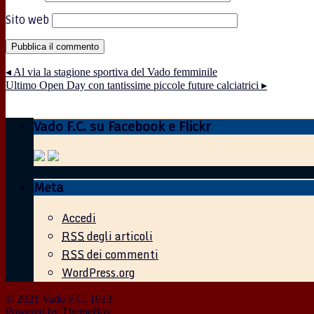
Sito web
◂
Al via la stagione sportiva del Vado femminile
Ultimo Open Day con tantissime piccole future calciatrici
▸
Vado F.C. su Facebook e Flickr
Meta
Accedi
RSS
degli articoli
RSS
dei commenti
WordPress.org
© 2021 Vado F.C. 1913
Powered by
ThemeBoy