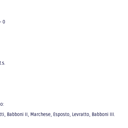
– 0
.s.
no:
i, Babboni II, Marchese, Esposto, Levratto, Babboni III.