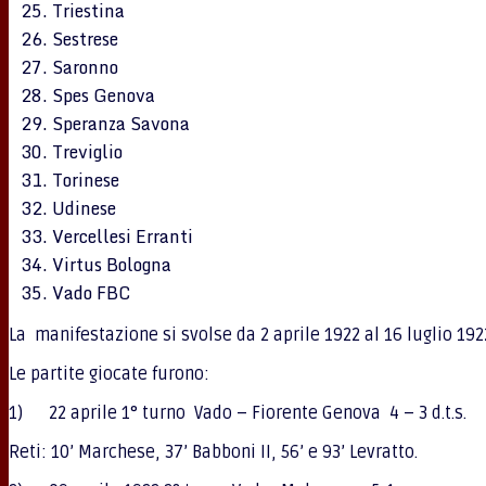
Triestina
Sestrese
Saronno
Spes Genova
Speranza Savona
Treviglio
Torinese
Udinese
Vercellesi Erranti
Virtus Bologna
Vado FBC
La manifestazione si svolse da 2 aprile 1922 al 16 luglio 1922.
Le partite giocate furono:
1) 22 aprile 1° turno Vado – Fiorente Genova 4 – 3 d.t.s.
Reti: 10’ Marchese, 37’ Babboni II, 56’ e 93’ Levratto.