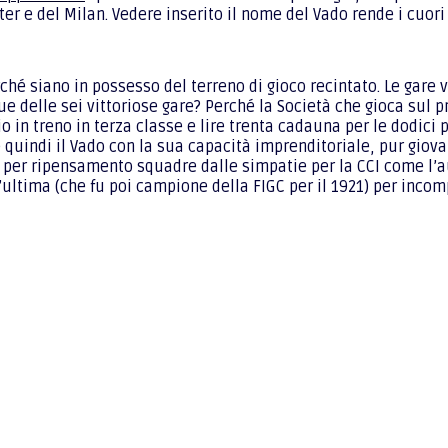
ter e del Milan. Vedere inserito il nome del Vado rende i cuori 
urché siano in possesso del terreno di gioco recintato. Le gar
ue delle sei vittoriose gare? Perché la Società che gioca sul p
o in treno in terza classe e lire trenta cadauna per le dodic
quindi il Vado con la sua capacità imprenditoriale, pur giovan
per ripensamento squadre dalle simpatie per la CCI come l’aud
ltima (che fu poi campione della FIGC per il 1921) per incomp