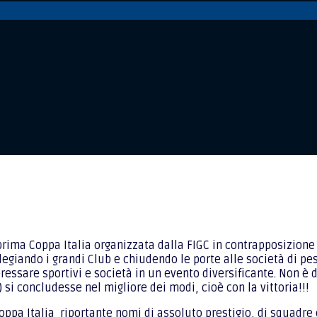
rima Coppa Italia organizzata dalla FIGC in contrapposizione d
egiando i grandi Club e chiudendo le porte alle società di pes
teressare sportivi e società in un evento diversificante. Non è
 si concludesse nel migliore dei modi, cioè con la vittoria!!!
oppa Italia
riportante nomi di assoluto prestigio, di squadre e