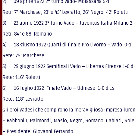
2) 09 aprile 1922 2° turno Vado- Molassana 5-1
Reti: 7’ Marchese, 23’ e 45’ Levratto, 26’ Negro, 42’ Roletti
3) 23 aprile 1922 3° turno Vado – Juventus Italia Milano 2 
Reti: 84’ e 88’ Romano
4) 18 giugno 1922 Quarti di finale Pro Livorno – Vado 0-1
Rete: 75’ Marchese
5) 25 giugno 1922 Semifinali Vado – Libertas Firenze 1-0 d.t
Rete: 116’ Roletti
6) 16 luglio 1922 Finale Vado – Udinese 1-0 d.t.s.
Rete: 118’ Levratto
Gli eroi vadesi che compirono la meravigliosa impresa furo
– Babboni I, Raimondi, Masio, Negro, Romano, Cabiati, Rolett
– Presidente: Giovanni Ferrando.