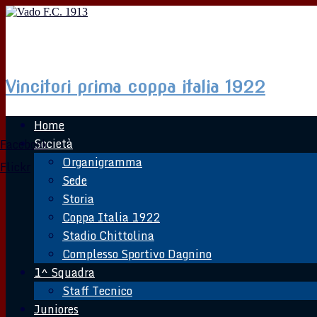
Vado F.C. 1913
Vincitori prima coppa italia 1922
Home
Società
Facebook
Organigramma
Flickr
Sede
Storia
Coppa Italia 1922
Stadio Chittolina
Complesso Sportivo Dagnino
1^ Squadra
Staff Tecnico
Juniores