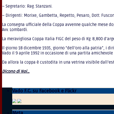
– Segretario: Rag. Stanzani.
– Dirigenti: Morixe, Gambetta, Repetto, Pesaro, Dott. Fuscon
La consegna ufficiale della Coppa avvenne qualche mese dopo 
Avv. Lombardi.
La meravigliosa Coppa Italia FIGC del peso di Kg. 8,800 d’ar
Il giorno 18 dicembre 1935, giorno “dell’oro alla patria”, i di
Vado il 9 aprile 1992 in occasione di una partita amichevole
Da allora la coppa è custodita in una vetrina visibile dall’e
Dicono di Noi…
Vado F.C. su Facebook e Flickr
Meta