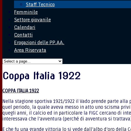
Staff Tecnico
Femminile
Settore giovanile
Calendari
Contatti
Erogazioni delle PP.AA.
Area Riservata
Coppa Italia 1922
COPPA ITALIA 1922
Nella stagione sportiva 1921/1922 il Vado prende parte alla p
quel periodo, la quale aveva messo in atto uno scisma privil
quegli anni, il calcio ed in particolare la FIGC cercano di in
interessava che l’avventura (perché di avventura si trattava)
E che fu una grande vittoria lo si vede
dall’albo d’oro della C