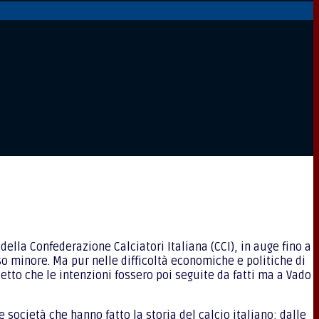
ella Confederazione Calciatori Italiana (CCI), in auge fino a
o minore. Ma pur nelle difficoltà economiche e politiche di
 detto che le intenzioni fossero poi seguite da fatti ma a Vado
 società che hanno fatto la storia del calcio italiano: dalle